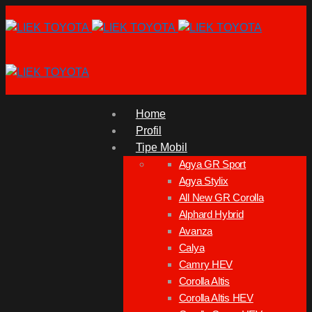
Home
Profil
Tipe Mobil
Agya GR Sport
Agya Stylix
All New GR Corolla
Alphard Hybrid
Avanza
Calya
Camry HEV
Corolla Altis
Corolla Altis HEV