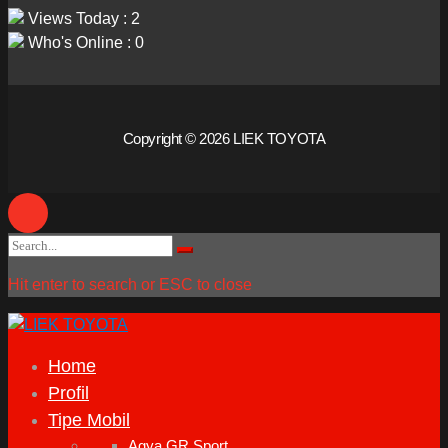
Views Today : 2
Who's Online : 0
Copyright © 2026 LIEK TOYOTA
Search
Search
for:
Hit enter to search or ESC to close
Home
Profil
Tipe Mobil
Agya GR Sport