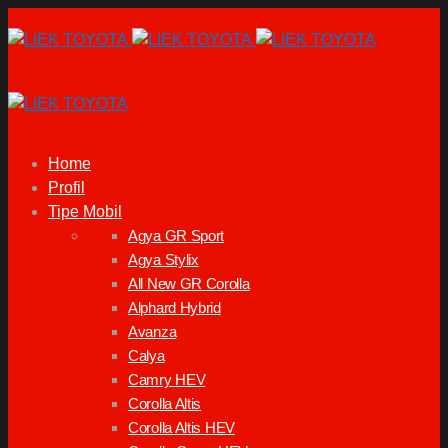
Home
Profil
Tipe Mobil
Agya GR Sport
Agya Stylix
All New GR Corolla
Alphard Hybrid
Avanza
Calya
Camry HEV
Corolla Altis
Corolla Altis HEV