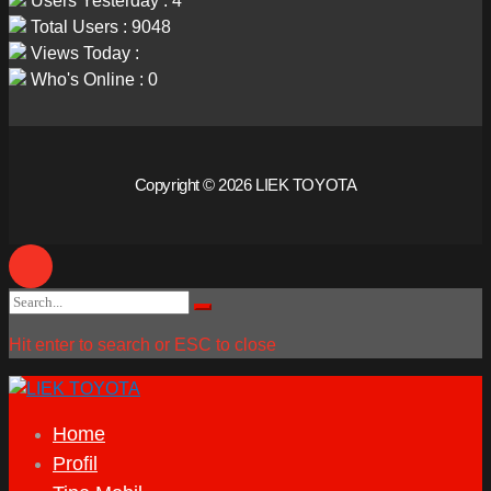
Users Yesterday : 4
Total Users : 9048
Views Today :
Who's Online : 0
Copyright © 2026 LIEK TOYOTA
Search
Search
for:
Hit enter to search or ESC to close
Home
Profil